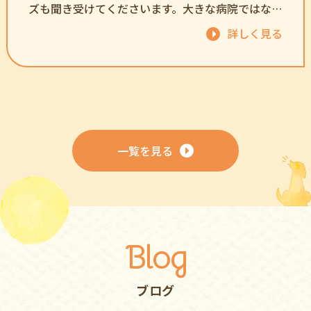
ズも聞き受けてくださいます。大きな病院ではない
ので、物足りなさも感じますが、個人病院なので、
詳しく見る
そこを理解していれば、悪い病院ではありませ
ん。輸血犬もいますし、ちなみに輸血犬は、エー
ス君っていいます。可愛いわんちゃんですよ。
一覧を見る
Blog
ブログ