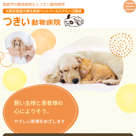
箕⾯市の動物病院ならつきい動物病院
飼い主様と患者様の
心によりそう、
やさしい医療をめざします