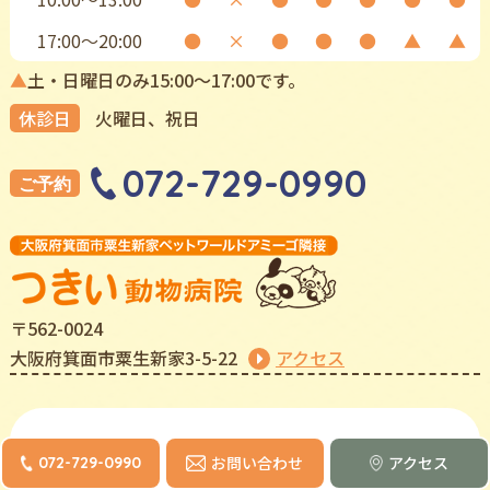
17:00〜20:00
●
×
●
●
●
▲
▲
▲
土・日曜日のみ15:00〜17:00です。
休診日
⽕曜⽇、祝⽇
072-729-0990
ご予約
〒562-0024
⼤阪府箕⾯市粟⽣新家3-5-22
アクセス
8月
お問い合わせ
アクセス
072-729-0990