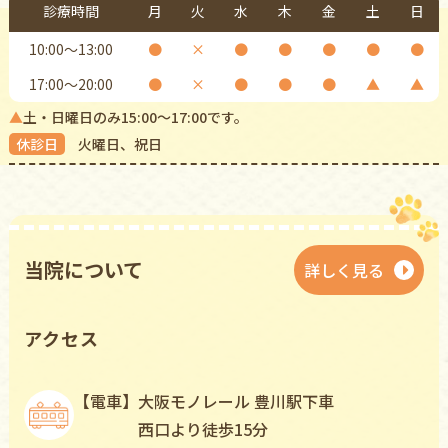
診療時間
月
火
水
木
金
土
日
10:00〜13:00
●
×
●
●
●
●
●
17:00〜20:00
●
×
●
●
●
▲
▲
▲
土・日曜日のみ15:00〜17:00です。
休診日
⽕曜⽇、祝⽇
当院について
詳しく⾒る
アクセス
【電⾞】
⼤阪モノレール 豊川駅下⾞
⻄⼝より徒歩15分