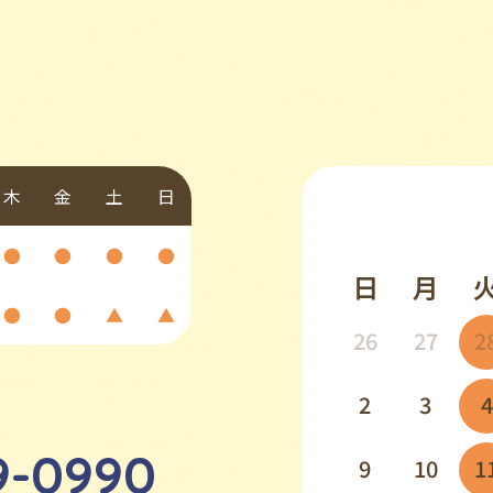
木
金
土
日
●
●
●
●
日
月
●
●
▲
▲
26
27
2
2
3
4
9-0990
9
10
1