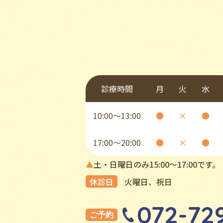
診療時間
月
火
水
10:00〜13:00
●
×
●
17:00〜20:00
●
×
●
▲
土・日曜日のみ15:00〜17:00です。
休診日
⽕曜⽇、祝⽇
072-72
ご予約