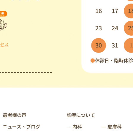
16
17
1
23
24
2
30
31
1
セス
●
休診日・臨時休診
患者様の声
診療について
ニュース‧ブログ
内科
皮膚科