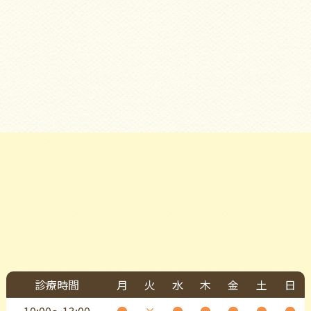
診療時間
月
火
水
木
金
土
日
10:00〜13:00
●
×
●
●
●
●
●