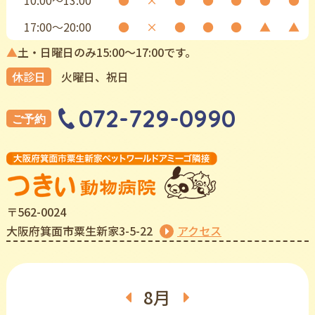
17:00〜20:00
●
×
●
●
●
▲
▲
▲
土・日曜日のみ15:00〜17:00です。
休診日
⽕曜⽇、祝⽇
072-729-0990
ご予約
〒562-0024
⼤阪府箕⾯市粟⽣新家3-5-22
アクセス
8月