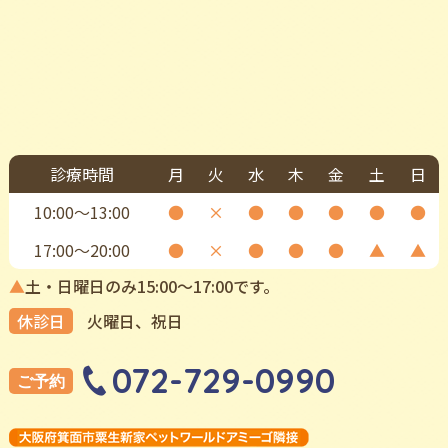
診療時間
月
火
水
木
金
土
日
10:00〜13:00
●
×
●
●
●
●
●
17:00〜20:00
●
×
●
●
●
▲
▲
▲
土・日曜日のみ15:00〜17:00です。
休診日
⽕曜⽇、祝⽇
072-729-0990
ご予約